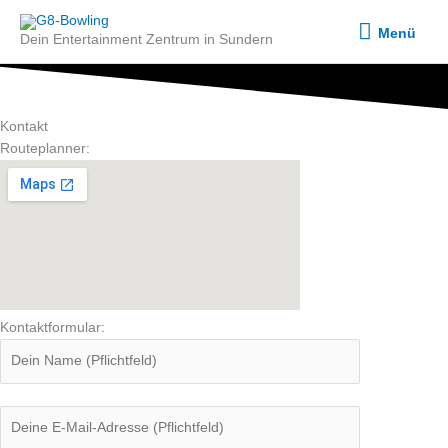
Zum
Menü
Inhalt
Menü
Dein Entertainment Zentrum in Sundern
springen
Kontakt
Routeplanner:
Kontaktformular: